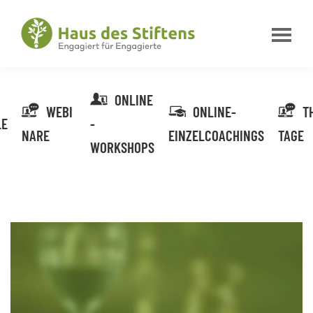
Zur
Zum
Zur
Hauptnavigation
Inhalt
Fußzeile
springen
springen
springen
Haus
Engagiert
des
für
Stiftens
Engagierte
ONLINE
WEBI
ONLINE-
T
LE
-
NARE
EINZELCOACHINGS
TAGE
WORKSHOPS