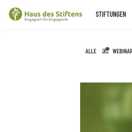
Zur
Zum
Zur
Hauptnavigation
Inhalt
Fußzeile
STIFTUNGEN
springen
springen
springen
Haus
Engagiert
des
für
Stiftens
Engagierte
ALLE
WEBINA