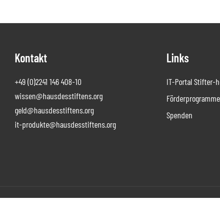
Footer
Kontakt
Links
+49 (0)2241 146 408-10
IT-Portal Stifter-
wissen@hausdesstiftens.org
Förderprogramme 
geld@hausdesstiftens.org
Spenden
it-produkte@hausdesstiftens.org
Copyright © 2026 Haus des Stiftens