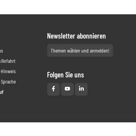
Newsletter abonnieren
ns
Themen wählen und anmelden!
/Anfahrt
-Hinweis
Folgen Sie uns
 Sprache
uf
Haftungsausschluss
·
Cookie Einstellungen
·
Datenschutz
·
Barrierefreiheit
·
Impressum