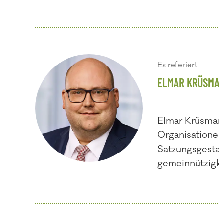
Es referiert
ELMAR KRÜSM
Elmar Krüsman
Organisatione
Satzungsgesta
gemeinnützigke