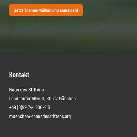
Jetzt Themen wählen und anmelden!
Footer
Kontakt
Haus des Stiftens
Landshuter Allee 11, 80637 München
+49 (0)89 744 200-210
muenchen@hausdesstiftens.org