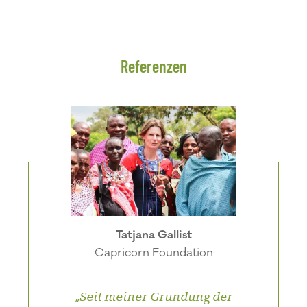
Referenzen
Foto: © Sebastian Rosenberg
Markus Bruggaier
Stiftung NaturTon
„Gerade eine Graswurzelbewegung