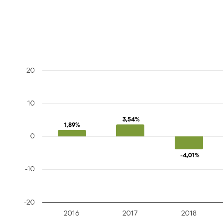
20
10
3,54%
3,54%
1,89%
1,89%
0
-4,01%
-4,01%
-10
-20
2016
2017
2018