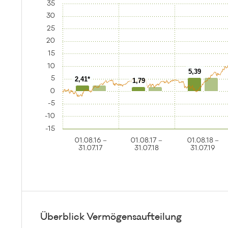
35
30
25
20
15
10
5,39
5
2,41*
1,79
0
-5
-10
-15
01.08.16 –
01.08.17 –
01.08.18 –
31.07.17
31.07.18
31.07.19
Überblick Vermögensaufteilung