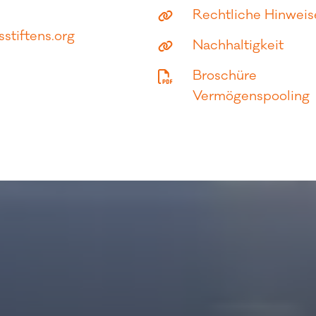
Rechtliche Hinweis
tiftens.org
Nachhaltigkeit
Broschüre
Vermögenspooling