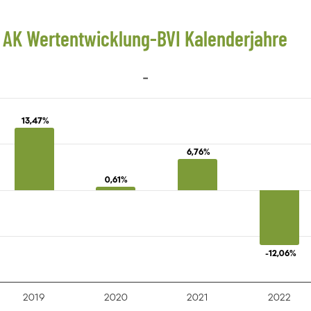
AK Wertentwicklung-BVI Kalenderjahre
-
13,47%
13,47%
6,76%
6,76%
0,61%
0,61%
-12,06%
-12,06%
2019
2020
2021
2022