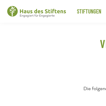
Zur
Zum
Zur
Hauptnavigation
Inhalt
Fußzeile
STIFTUNGEN
springen
springen
springen
Haus
Engagiert
des
für
Stiftens
Engagierte
V
Die folgen