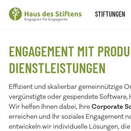
Zur
Zum
Zur
Hauptnavigation
Inhalt
Fußzeile
STIFTUNGEN
springen
springen
springen
Haus
Engagiert
des
für
Stiftens
Engagierte
ENGAGEMENT MIT PRODU
DIENSTLEISTUNGEN
Effizient und skalierbar gemeinnützige O
vergünstigte oder gespendete Software, 
Wir helfen Ihnen dabei, Ihre
Corporate So
erreichen und Ihr soziales Engagement n
entwickeln wir individuelle Lösungen, di