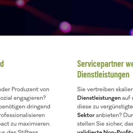
nd
Servicepartner w
Dienstleistungen
 oder Produzent von
Sie vertreiben skalie
ozial engagieren?
Dienstleistungen
auf
benötigen dringend
diese zu vergünstig
rofessionalisieren
Sektor
anbieten? Dur
pact zu maximieren.
stellen Sie sicher, d
us des Stiftens
validierte Non-Profi