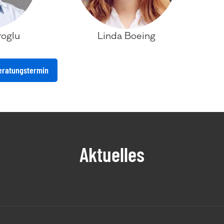
roglu
Linda Boeing
eratungstermin
Aktuelles