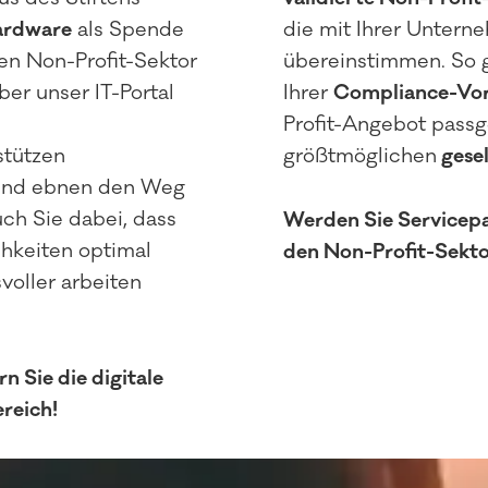
ardware
als Spende
die mit Ihrer Untern
en Non-Profit-Sektor
übereinstimmen. So g
er unser IT-Portal
Ihrer
Compliance-Vo
Profit-Angebot passg
stützen
größtmöglichen
gesel
 und ebnen den Weg
uch Sie dabei, dass
Werden Sie Servicepa
chkeiten optimal
den Non-Profit-Sektor
voller arbeiten
n Sie die digitale
reich!