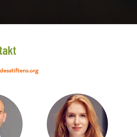
takt
sstiftens.org