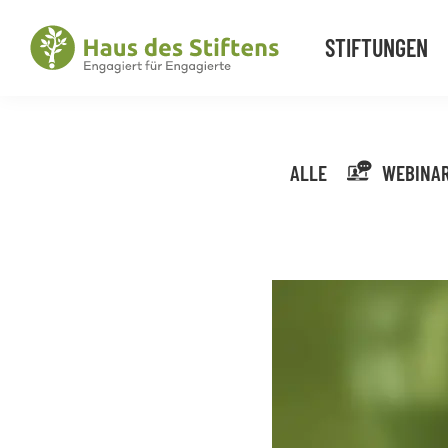
Zur
Zum
Zur
Hauptnavigation
Inhalt
Fußzeile
STIFTUNGEN
springen
springen
springen
Haus
Engagiert
des
für
Stiftens
Engagierte
ALLE
WEBINA