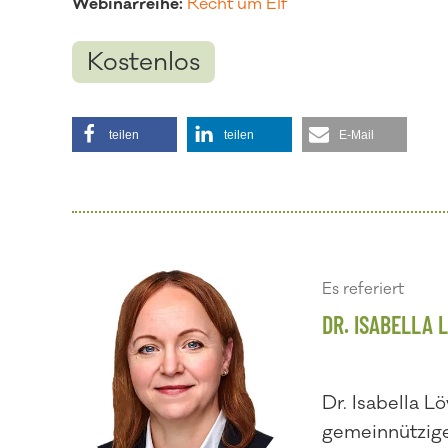
Webinarreihe:
Recht um Elf
Kostenlos
teilen
teilen
E-Mail
Es referiert
DR. ISABELLA 
Dr. Isabella 
gemeinnützig