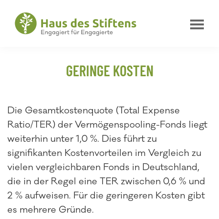
Zur
Zum
Zur
Hauptnavigation
Inhalt
Fußzeile
springen
springen
springen
Haus
Engagiert
des
für
Stiftens
GERINGE KOSTEN
Engagierte
Die Gesamtkostenquote (Total Expense
Ratio/TER) der Vermögenspooling-Fonds liegt
weiterhin unter 1,0 %. Dies führt zu
signifikanten Kostenvorteilen im Vergleich zu
vielen vergleichbaren Fonds in Deutschland,
die in der Regel eine TER zwischen 0,6 % und
2 % aufweisen. Für die geringeren Kosten gibt
es mehrere Gründe.