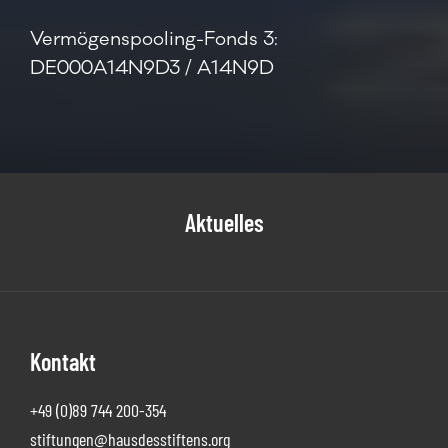
Vermögenspooling-Fonds 3:
DE000A14N9D3 / A14N9D
Aktuelles
Footer
Kontakt
+49 (0)89 744 200-354
stiftungen@hausdesstiftens.org