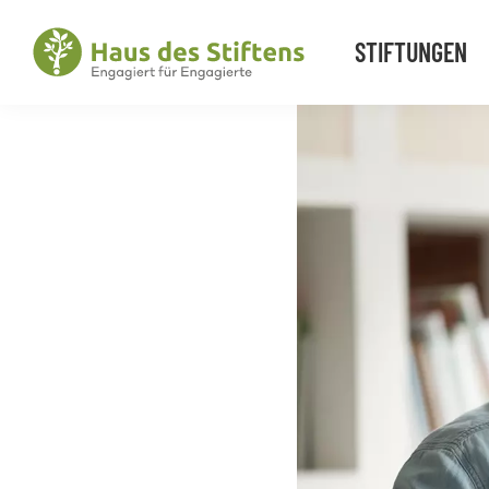
Zur
Zum
Zur
STIFTUNGEN
Hauptnavigation
Inhalt
Fußzeile
springen
springen
springen
Haus
Engagiert
des
für
Stiftens
Engagierte