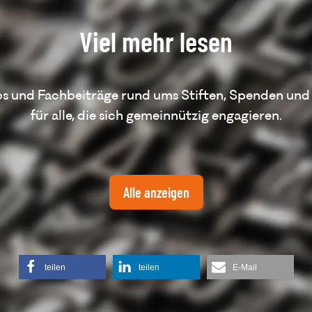
Viel mehr lesen
ps und Fachbeiträge rund ums Stiften, Spenden und
für alle, die sich gemeinnützig engagieren.
Alle anzeigen
teilen
teilen
E-Mail