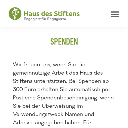
Zur
Zum
Zur
Hauptnavigation
Inhalt
Fußzeile
springen
springen
springen
Haus
Engagiert
des
für
Stiftens
SPENDEN
Engagierte
Wir freuen uns, wenn Sie die
gemeinnützige Arbeit des Haus des
Stiftens unterstützen. Bei Spenden ab
300 Euro erhalten Sie automatisch per
Post eine Spendenbescheinigung, wenn
Sie bei der Überweisung im
Verwendungszweck Namen und
Adresse angegeben haben. Für