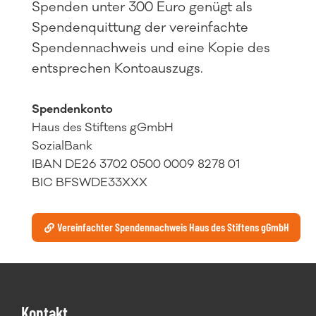
Spenden unter 300 Euro genügt als
Spendenquittung der vereinfachte
Spendennachweis und eine Kopie des
entsprechen Kontoauszugs.
Spendenkonto
Haus des Stiftens gGmbH
SozialBank
IBAN DE26 3702 0500 0009 8278 01
BIC BFSWDE33XXX
Vereinfachter Spendennachweis Haus des Stiftens gGmbH
Footer
Kontakt