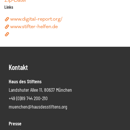
Zip-Datei
Links
www.digital-report.org/
www.stifter-helfen.de
Footer
Kontakt
Haus des Stiftens
Landshuter Allee 11, 80637 München
+49 (0)89 744 200-210
muenchen@hausdesstiftens.org
Presse