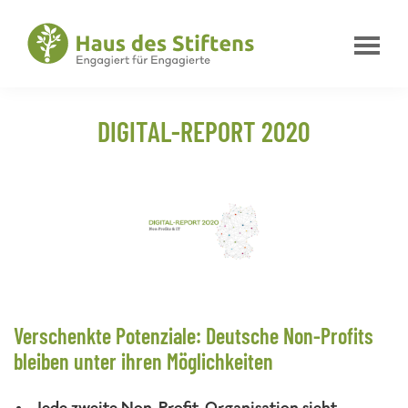
Zur
Zum
Zur
Hauptnavigation
Inhalt
Fußzeile
springen
springen
springen
Haus
Engagiert
des
für
Stiftens
DIGITAL-REPORT 2020
Engagierte
Verschenkte Potenziale: Deutsche Non-Profits
bleiben unter ihren Möglichkeiten