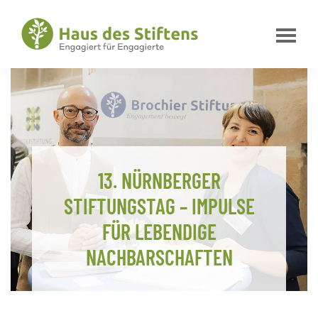
Zur
Zum
Zur
Hauptnavigation
Inhalt
Fußzeile
springen
springen
springen
Haus
Engagiert
des
für
Stiftens
Engagierte
13. NÜRNBERGER
STIFTUNGSTAG – IMPULSE
FÜR LEBENDIGE
NACHBARSCHAFTEN