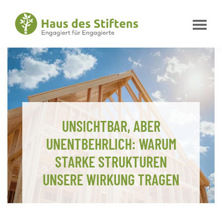
Zur
Zum
Zur
Hauptnavigation
Inhalt
Fußzeile
springen
springen
springen
Haus
Engagiert
des
für
Stiftens
Engagierte
UNSICHTBAR, ABER
UNENTBEHRLICH: WARUM
STARKE STRUKTUREN
UNSERE WIRKUNG TRAGEN