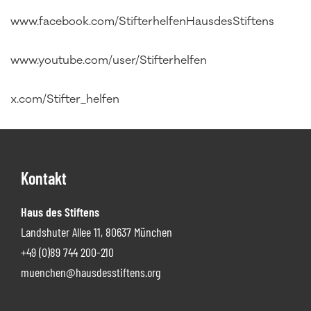
www.facebook.com/StifterhelfenHausdesStiftens
www.youtube.com/user/Stifterhelfen
x.com/Stifter_helfen
Footer
Kontakt
Haus des Stiftens
Landshuter Allee 11, 80637 München
+49 (0)89 744 200-210
muenchen@hausdesstiftens.org