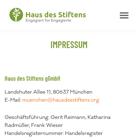
Zur
Zum
Zur
Hauptnavigation
Inhalt
Fußzeile
springen
springen
springen
Haus
Engagiert
des
für
Stiftens
IMPRESSUM
Engagierte
Haus des Stiftens gGmbH
Landshuter Allee 11, 80637 München
E-Mail:
muenchen@hausdesstiftens.org
Geschäftsführung: Gerit Reimann, Katharina
Radmüller, Frank Wieser
Handelsregisternummer: Handelsregister