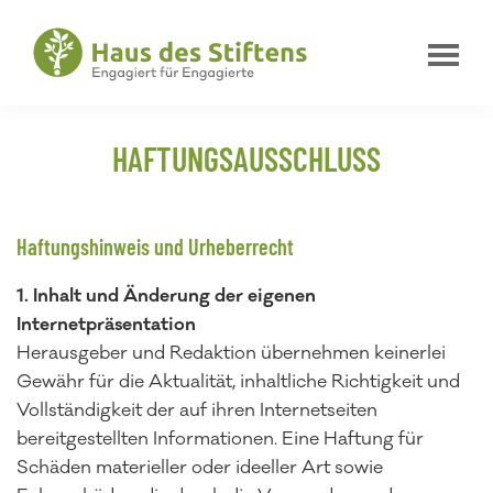
Zur
Zum
Zur
Hauptnavigation
Inhalt
Fußzeile
springen
springen
springen
Haus
Engagiert
des
für
Stiftens
HAFTUNGSAUSSCHLUSS
Engagierte
Haftungshinweis und Urheberrecht
1. Inhalt und Änderung der eigenen
Internetpräsentation
Herausgeber und Redaktion übernehmen keinerlei
Gewähr für die Aktualität, inhaltliche Richtigkeit und
Vollständigkeit der auf ihren Internetseiten
bereitgestellten Informationen. Eine Haftung für
Schäden materieller oder ideeller Art sowie