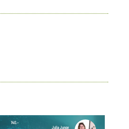
140.–
Julia Junge