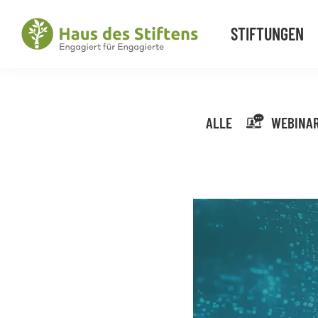
Zur
Zum
Zur
Hauptnavigation
Inhalt
Fußzeile
STIFTUNGEN
springen
springen
springen
Haus
Engagiert
des
für
Stiftens
Engagierte
ALLE
WEBINA