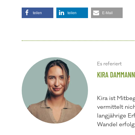
teilen
teilen
E-Mail
Es referiert
KIRA DAMMANN
Kira ist Mitbe
vermittelt nic
langjährige E
Wandel erfolgr