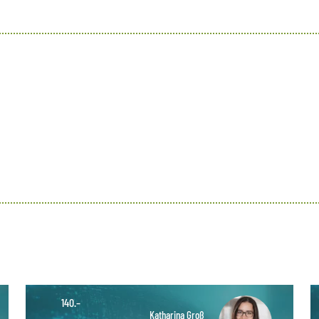
140.–
Katharina Groß