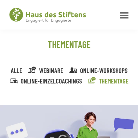
Zur
Zum
Zur
Hauptnavigation
Inhalt
Fußzeile
springen
springen
springen
Haus
Engagiert
des
für
Stiftens
THEMENTAGE
Engagierte
ALLE
WEBINARE
ONLINE-WORKSHOPS
ONLINE-EINZELCOACHINGS
THEMENTAGE