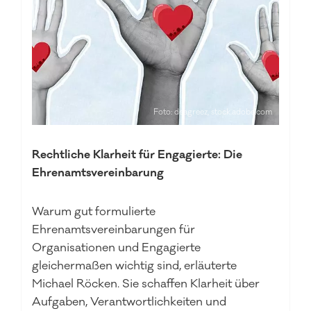
Foto: deagreez, stock.adobe.com
d
Rechtliche Klarheit für Engagierte: Die
S
Ehrenamtsvereinbarung
Is
D
Warum gut formulierte
t.
Ehrenamtsvereinbarungen für
Z
Organisationen und Engagierte
G
gleichermaßen wichtig sind, erläuterte
ei
Michael Röcken. Sie schaffen Klarheit über
S
Aufgaben, Verantwortlichkeiten und
er