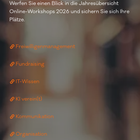
Werfen Sie einen Blick in die Jahresübersicht
Online-Workshops 2026 und sichern Sie sich Ihre
Plätze.
Freiwilligenmanagement
Fundraising
IT-Wissen
KI verein(t)
Kommunikation
Organisation