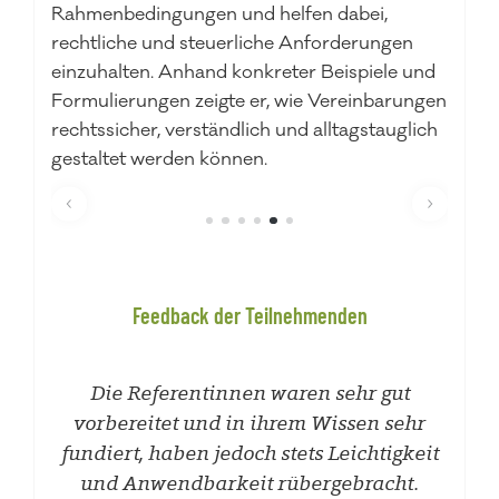
Rahmenbedingungen und helfen dabei,
st
rechtliche und steuerliche Anforderungen
wo
einzuhalten. Anhand konkreter Beispiele und
En
Formulierungen zeigte er, wie Vereinbarungen
ei
rechtssicher, verständlich und alltagstauglich
b
gestaltet werden können.
n
Feedback der Teilnehme
nden
l
Die Referentinnen waren sehr gut
A
vorbereitet und in ihrem Wissen sehr
d
fundiert, haben jedoch stets Leichtigkeit
und Anwendbarkeit rübergebracht.